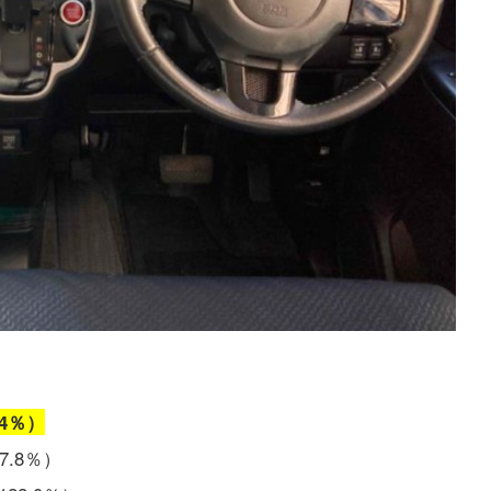
.4％）
7.8％）