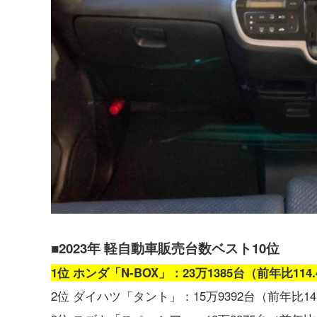
■2023年 軽自動車販売台数ベスト10位
1位 ホンダ「N-BOX」：23万1385台（前年比114
2位 ダイハツ「タント」：15万9392台（前年比14