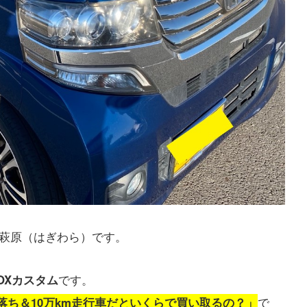
萩原（はぎわら）です。
OXカスタム
です。
0年落ち＆10万km走行車だといくらで買い取るの？」
で