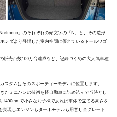
pon Norimono」のそれぞれの頭文字の「N」と、その造形
2月にホンダより登場した室内空間に優れているトールワゴ
の販売台数100万台達成など、記録づくめの大人気車種
OXカスタムはそのスポーティーモデルに位置します。
ってきたミニバンの技術を軽自動車に詰め込んで当時とし
も1400mmで小さなお子様であれば車体で立てる高さを
スを実現しエンジンもターボモデルも用意し全グレード