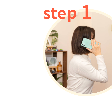
1
step