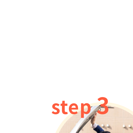
3
step