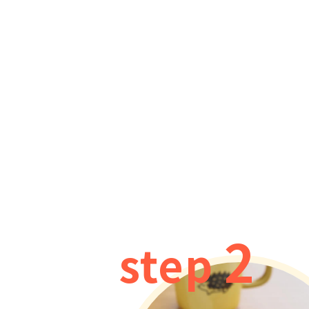
2
step