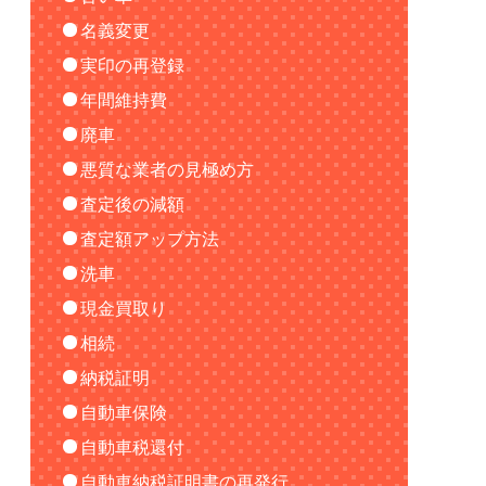
名義変更
実印の再登録
年間維持費
廃車
悪質な業者の見極め方
査定後の減額
査定額アップ方法
洗車
現金買取り
相続
納税証明
自動車保険
自動車税還付
自動車納税証明書の再発行