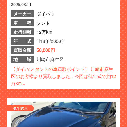
2025.03.11
メーカー
ダイハツ
車 種
タント
走行距離
12万km
年 式
H18年/2006年
買取金額
50,000円
地 域
川崎市麻生区
【ダイハツ タントの車買取ポイント】 川崎市麻生
区のお客様より買取しました。今回は低年式で約12
万km...
低年式車