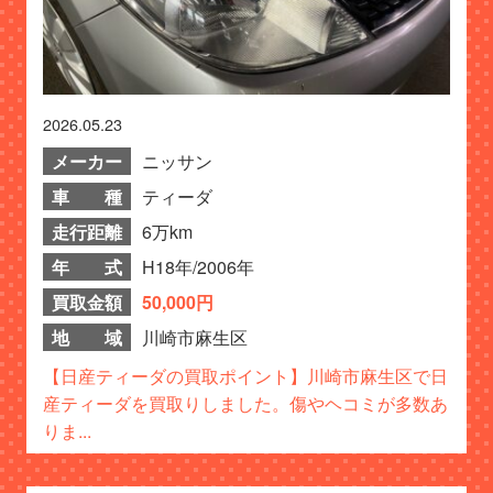
2026.05.23
メーカー
ニッサン
車 種
ティーダ
走行距離
6万km
年 式
H18年/2006年
買取金額
50,000円
地 域
川崎市麻生区
【日産ティーダの買取ポイント】川崎市麻生区で日
産ティーダを買取りしました。傷やヘコミが多数あ
りま...