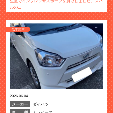
生区でインプレッサスポーツを買取しました。スバ
ルの...
低年式車
2026.06.04
メーカー
ダイハツ
車 種
ミライース