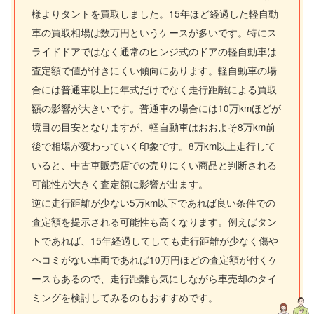
様よりタントを買取しました。15年ほど経過した軽自動
車の買取相場は数万円というケースが多いです。特にス
ライドドアではなく通常のヒンジ式のドアの軽自動車は
査定額で値が付きにくい傾向にあります。軽自動車の場
合には普通車以上に年式だけでなく走行距離による買取
額の影響が大きいです。普通車の場合には10万kmほどが
境目の目安となりますが、軽自動車はおおよそ8万km前
後で相場が変わっていく印象です。8万km以上走行して
いると、中古車販売店での売りにくい商品と判断される
可能性が大きく査定額に影響が出ます。
逆に走行距離が少ない5万km以下であれば良い条件での
査定額を提示される可能性も高くなります。例えばタン
トであれば、15年経過してしても走行距離が少なく傷や
ヘコミがない車両であれば10万円ほどの査定額が付くケ
ースもあるので、走行距離も気にしながら車売却のタイ
ミングを検討してみるのもおすすめです。