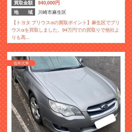
買取金額
940,000円
地 域
川崎市麻生区
【トヨタ プリウスαの買取ポイント】麻生区でプリ
ウスαを買取しました。94万円での買取りで他社よ
りも高...
低年式車