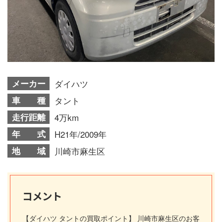
メーカー
ダイハツ
車 種
タント
走行距離
4万km
年 式
H21年/2009年
地 域
川崎市麻生区
コメント
【ダイハツ タントの買取ポイント】 川崎市麻生区のお客