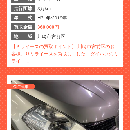
走行距離
3万km
年 式
H31年/2019年
買取金額
360,000円
地 域
川崎市宮前区
【ミライースの買取ポイント】 川崎市宮前区のお
客様よりミライースを買取しました。ダイハツのミ
ライー...
低年式車