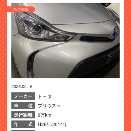
低年式車
2026.05.16
メーカー
トヨタ
車 種
プリウスα
走行距離
8万km
年 式
H26年/2014年