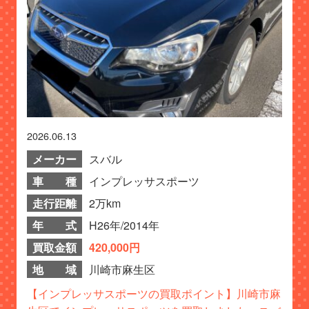
2026.06.13
メーカー
スバル
車 種
インプレッサスポーツ
走行距離
2万km
年 式
H26年/2014年
買取金額
420,000円
地 域
川崎市麻生区
【インプレッサスポーツの買取ポイント】川崎市麻