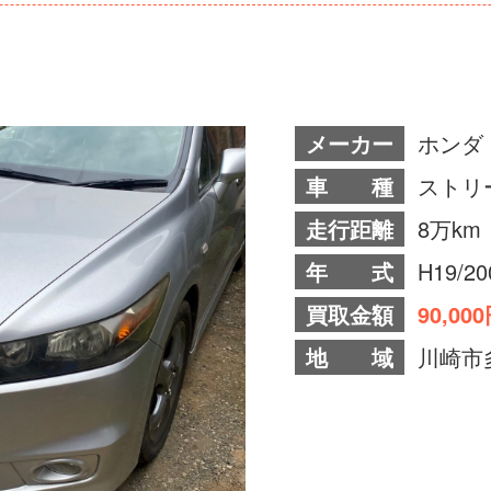
メーカー
ホンダ
車 種
ストリ
走行距離
8万km
年 式
H19/2
買取金額
90,00
地 域
川崎市