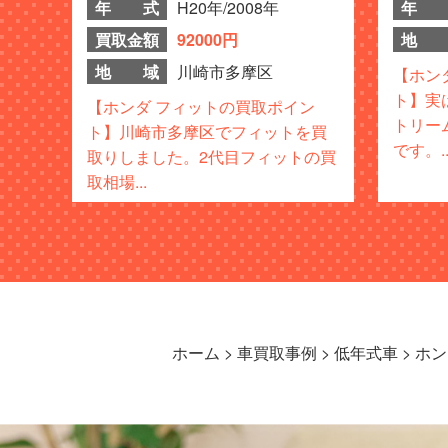
年 式
H20年/2008年
年 
買取金額
92000円
地 
地 域
川崎市多摩区
【ホン
ト】実
【ホンダ フィットの買取ポイン
トリー
ト】川崎市多摩区でフィットを買
です。..
取りしました。2代目フィットの買
取相場...
ホーム
>
車買取事例
>
低年式車
>
ホン