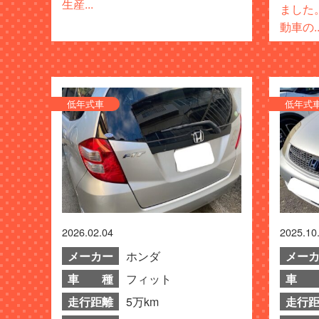
生産...
ました
動車の..
低年式車
低年式
2026.02.04
2025.10
メーカー
ホンダ
メー
車 種
フィット
車 
走行距離
5万km
走行