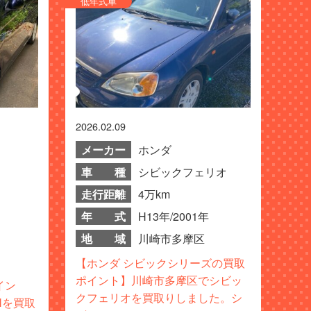
低年式車
2026.02.09
メーカー
ホンダ
車 種
シビックフェリオ
走行距離
4万km
年 式
H13年/2001年
地 域
川崎市多摩区
【ホンダ シビックシリーズの買取
ポイント】川崎市多摩区でシビッ
イン
クフェリオを買取りしました。シ
Nを買取