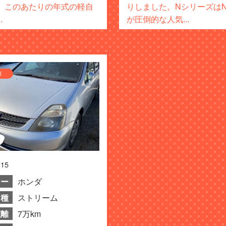
。このあたりの年式の軽自
りしました。NシリーズはN-
.
が圧倒的な人気...
車
.15
カー
ホンダ
種
ストリーム
距離
7万km