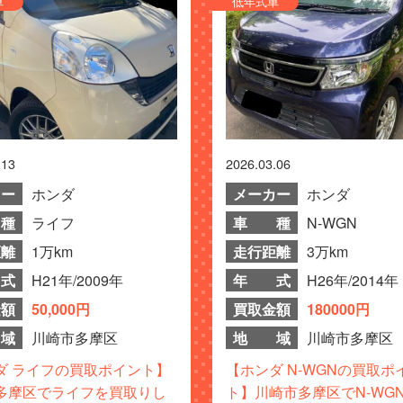
車
低年式車
.13
2026.03.06
カー
ホンダ
メーカー
ホンダ
種
ライフ
車 種
N-WGN
距離
1万km
走行距離
3万km
式
H21年/2009年
年 式
H26年/2014年
金額
50,000円
買取金額
180000円
域
川崎市多摩区
地 域
川崎市多摩区
ダ ライフの買取ポイント】
【ホンダ N-WGNの買取ポ
多摩区でライフを買取りし
ト】川崎市多摩区でN-WG