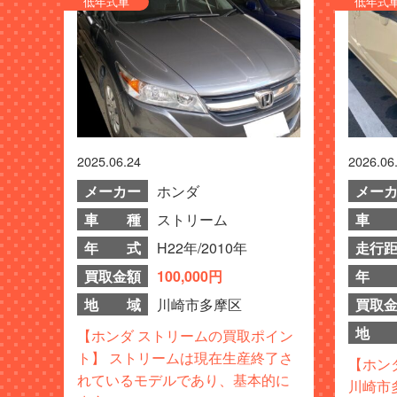
低年式車
低年式
2025.06.24
2026.06
メーカー
ホンダ
メー
車 種
ストリーム
車 
年 式
H22年/2010年
走行
買取金額
100,000円
年 
地 域
川崎市多摩区
買取
地 
【ホンダ ストリームの買取ポイン
ト】 ストリームは現在生産終了さ
【ホン
れているモデルであり、基本的に
川崎市