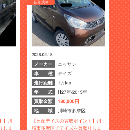
低年式車
2026.02.18
メーカー
ニッサン
車 種
デイズ
走行距離
1万km
年 式
H27年/2015年
買取金額
180,000円
地 域
川崎市多摩区
ト】川
【日産デイズの買取ポイント】川
りしま
崎市多摩区でデイズを買取りしま