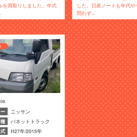
ルを買取りしました。年式
した。日産ノートも年代や
.
問わず...
車
.06
カー
ニッサン
種
バネットトラック
式
H27年/2015年