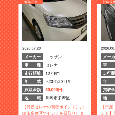
低年式車
低年式
2026.07.28
2026.06
メーカー
ニッサン
メー
車 種
セレナ
車 
走行距離
10万km
走行
年 式
H23年/2011年
年 
買取金額
50,000円
買取
地 域
川崎市多摩区
地 
【日産セレナの買取ポイント】川
【日産
崎市多摩区でセレナを買取りしま
ント】