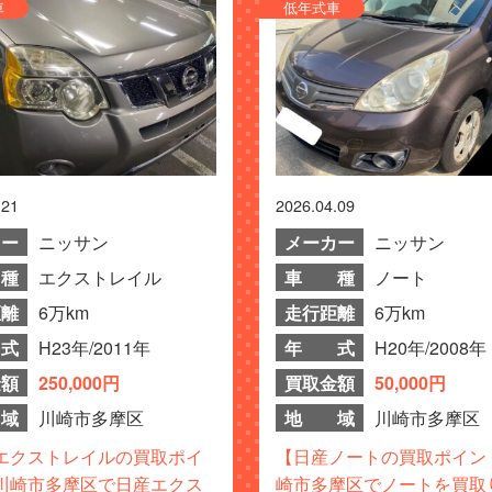
車
低年式車
.21
2026.04.09
カー
ニッサン
メーカー
ニッサン
種
エクストレイル
車 種
ノート
距離
6万km
走行距離
6万km
式
H23年/2011年
年 式
H20年/2008年
金額
250,000円
買取金額
50,000円
域
川崎市多摩区
地 域
川崎市多摩区
エクストレイルの買取ポイ
【日産ノートの買取ポイン
川崎市多摩区で日産エクス
崎市多摩区でノートを買取