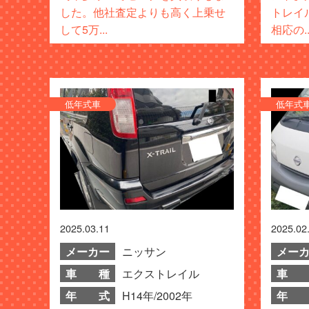
した。他社査定よりも高く上乗せ
トレイ
して5万...
相応の..
低年式車
低年式
2025.03.11
2025.02
メーカー
ニッサン
メー
車 種
エクストレイル
車 
年 式
H14年/2002年
年 