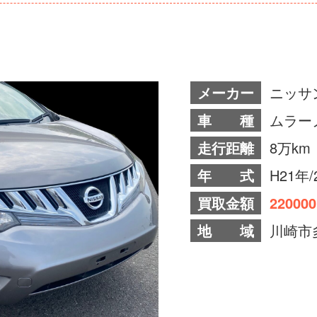
メーカー
ニッサ
車 種
ムラー
走行距離
8万km
年 式
H21年/
買取金額
22000
地 域
川崎市