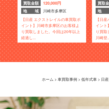
買取金額
120,000円
買取
地 域
川崎市多摩区
地 
【日産 エクストレイルの車買取ポ
【日産
イント】川崎市多摩区のお客様よ
イント
り買取しました。今回は20年以上
り買取
経過し...
川崎登..
ホーム
>
車買取事例
>
低年式車
>
日産