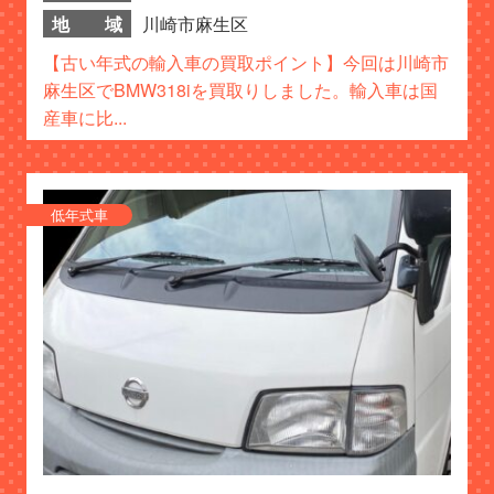
地 域
川崎市麻生区
【古い年式の輸入車の買取ポイント】今回は川崎市
麻生区でBMW318iを買取りしました。輸入車は国
産車に比...
低年式車