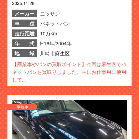
2025.11.28
メーカー
ニッサン
車 種
バネットバン
走行距離
10万km
年 式
H16年/2004年
地 域
川崎市麻生区
【商業車やバンの買取ポイント】今回は麻生区でバ
ネットバンを買取りしました。主にお仕事用に使用
して...
事故車