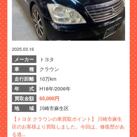
2025.03.16
メーカー
トヨタ
車 種
クラウン
走行距離
10万km
年 式
H18年/2006年
買取金額
65,000円
地 域
川崎市麻生区
【トヨタ クラウンの車買取ポイント】 川崎市麻生
区のお客様より買取しました。今回は、修復歴があ
る過...