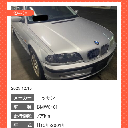
低年式車
2025.12.15
メーカー
ニッサン
車 種
BMW318i
走行距離
7万km
年 式
H13年/2001年