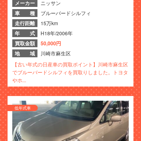
メーカー
ニッサン
車 種
ブルーバードシルフィ
走行距離
15万km
年 式
H18年/2006年
買取金額
50,000円
地 域
川崎市麻生区
【古い年式の日産車の買取ポイント】川崎市麻生区
でブルーバードシルフィを買取りしました。トヨタ
やホ...
低年式車