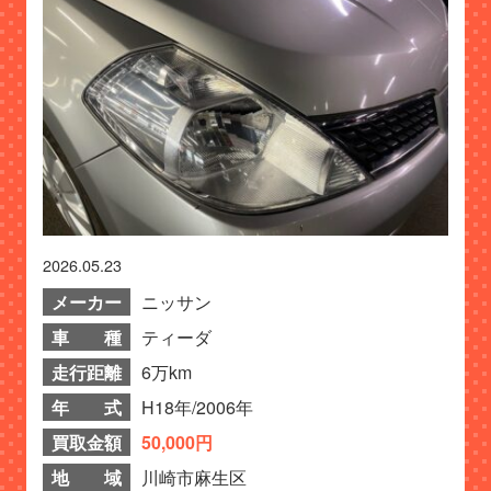
2026.05.23
メーカー
ニッサン
車 種
ティーダ
走行距離
6万km
年 式
H18年/2006年
買取金額
50,000円
地 域
川崎市麻生区