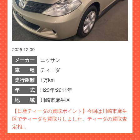
2025.12.09
メーカー
ニッサン
車 種
ティーダ
走行距離
1万km
年 式
H23年/2011年
地 域
川崎市麻生区
【日産ティーダの買取ポイント】今回は川崎市麻生
区でティーダを買取りしました。ティーダの買取査
定相...