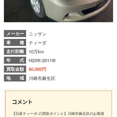
メーカー
ニッサン
車 種
ティーダ
走行距離
10万km
年 式
H23年/2011年
買取金額
80,000円
地 域
川崎市麻生区
コメント
【日産ティーダ の買取ポイント】川崎市麻生区のお客様