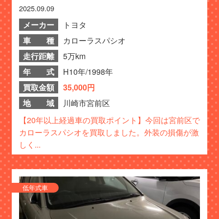
2025.09.09
メーカー
トヨタ
車 種
カローラスパシオ
走行距離
5万km
年 式
H10年/1998年
買取金額
35,000円
地 域
川崎市宮前区
【20年以上経過車の買取ポイント】今回は宮前区で
カローラスパシオを買取しました。外装の損傷が激
しく...
低年式車