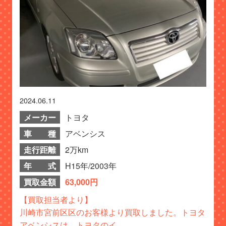
2024.06.11
メーカー
トヨタ
車 種
アベンシス
走行距離
2万km
年 式
H15年/2003年
買取金額
63,000円
【買取担当者より】
川崎市宮前区区のお客様より買取しました。トヨタ
アベンシスは、トヨタのイ...