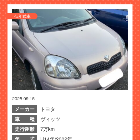
低年式車
2025.09.15
メーカー
トヨタ
車 種
ヴィッツ
走行距離
7万km
年 式
H14年/2002年