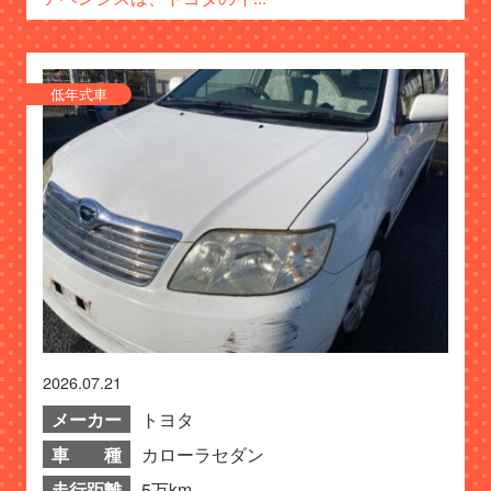
低年式車
2026.07.21
メーカー
トヨタ
車 種
カローラセダン
走行距離
5万km