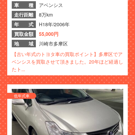
車 種
アベンシス
走行距離
8万km
年 式
H18年/2006年
買取金額
55,000円
地 域
川崎市多摩区
【古い年式のトヨタ車の買取ポイント】多摩区でア
ベンシスを買取させて頂きました。20年ほど経過し
たト...
低年式車