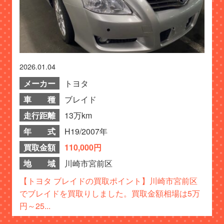
2026.01.04
メーカー
トヨタ
車 種
ブレイド
走行距離
13万km
年 式
H19/2007年
買取金額
110,000円
地 域
川崎市宮前区
【トヨタ ブレイドの買取ポイント】川崎市宮前区
でブレイドを買取りしました。買取金額相場は5万
円～25...