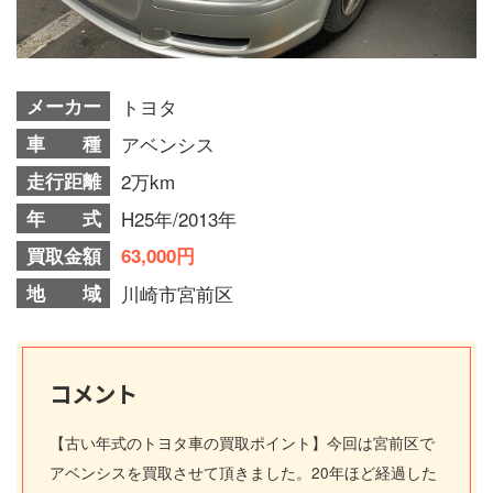
メーカー
トヨタ
車 種
アベンシス
走行距離
2万km
年 式
H25年/2013年
買取金額
63,000円
地 域
川崎市宮前区
コメント
【古い年式のトヨタ車の買取ポイント】今回は宮前区で
アベンシスを買取させて頂きました。20年ほど経過した