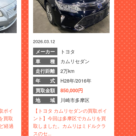
2026.03.12
メーカー
トヨタ
車 種
カムリセダン
走行距離
2万km
年 式
H28年/2016年
買取金額
850,000円
地 域
川崎市多摩区
取ポイ
【トヨタ カムリセダンの買取ポイ
を買取
ント】今回は多摩区でカムリを買
ど経過
取しました。カムリはミドルクラ
スのセ...