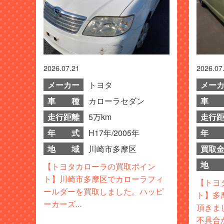
2026.07.21
2026.07
メーカー
トヨタ
メー
車 種
カローラセダン
車 
走行距離
5万km
走行
年 式
H17年/2005年
年 
地 域
川崎市多摩区
買取
地 
【トヨタカローラの買取ポイン
ト】川崎市多摩区でカローラフィ
【トヨ
ールダーを買取しました。ハッピ
ト】多
ーカーズ...
頂きま
不具合が.