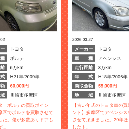
.02
2026.03.27
カー
トヨタ
メーカー
トヨタ
種
ポルテ
車 種
アベンシス
距離
5万km
走行距離
8万km
式
H21年/2009年
年 式
H18年/2006年
金額
60,000円
買取金額
55,000円
域
川崎市多摩区
地 域
川崎市多摩区
タ ポルテの買取ポイン
【古い年式のトヨタ車の買
摩区でポルテを買取させて
ント】多摩区でアベンシス
した。傷が多数ありドアも
させて頂きました。20年ほ
..
したト...