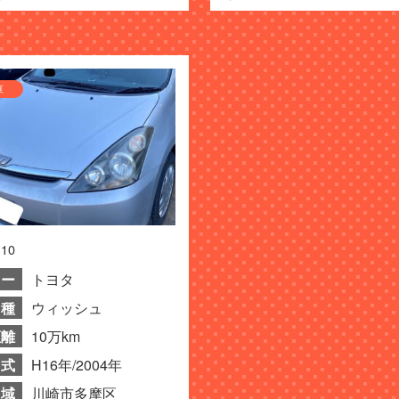
車
.10
カー
トヨタ
種
ウィッシュ
距離
10万km
式
H16年/2004年
域
川崎市多摩区