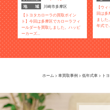
地 域
川崎市多摩区
【ウィ
回は多
【トヨタカローラの買取ポイン
ました
ト】今回は多摩区でカローラフィ
年式で..
ールダーを買取しました。ハッピ
ーカーズ...
ホーム
>
車買取事例
>
低年式車
>
トヨ