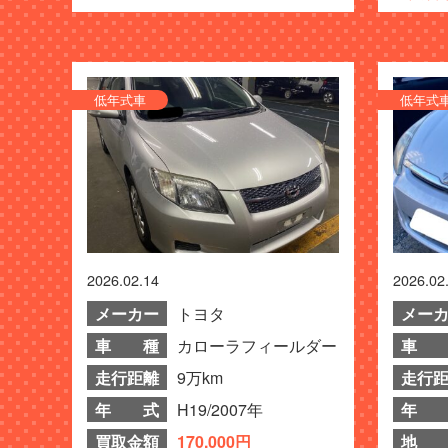
低年式車
低年式
2026.02.14
2026.02
メーカー
トヨタ
メー
車 種
カローラフィールダー
車 
走行距離
9万km
走行
年 式
H19/2007年
年 
買取金額
170,000円
地 