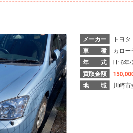
メーカー
トヨタ
車 種
カロー
年 式
H16年/
買取金額
150,0
地 域
川崎市