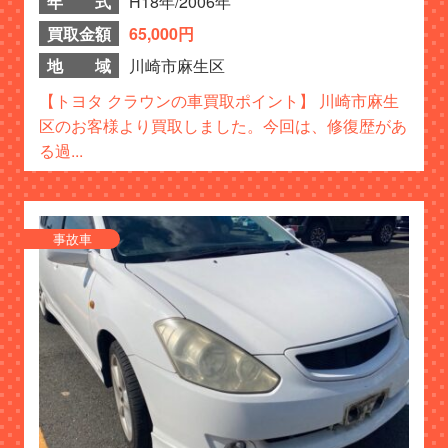
年 式
H18年/2006年
買取金額
65,000円
地 域
川崎市麻生区
【トヨタ クラウンの車買取ポイント】 川崎市麻生
区のお客様より買取しました。今回は、修復歴があ
る過...
事故車