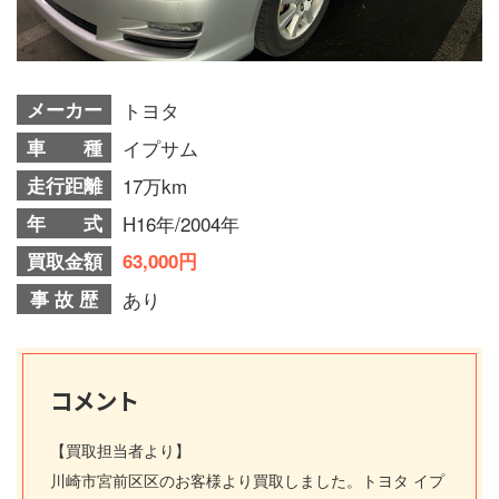
メーカー
トヨタ
車 種
イプサム
走行距離
17万km
年 式
H16年/2004年
買取金額
63,000円
事 故 歴
あり
コメント
【買取担当者より】
川崎市宮前区区のお客様より買取しました。トヨタ イプ