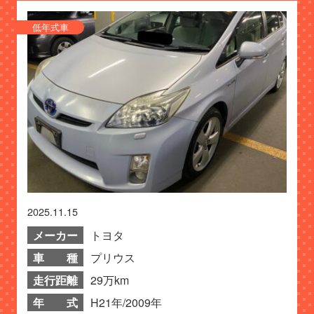
低年式車
2025.11.15
メーカー
トヨタ
車 種
プリウス
走行距離
29万km
年 式
H21年/2009年