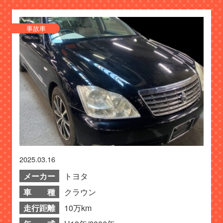
事故車
2025.03.16
メーカー
トヨタ
車 種
クラウン
走行距離
10万km