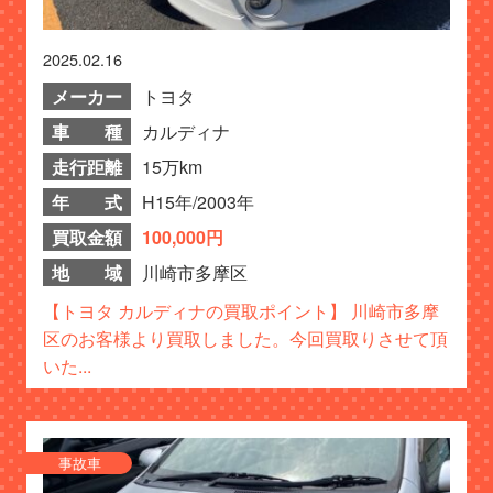
2025.02.16
メーカー
トヨタ
車 種
カルディナ
走行距離
15万km
年 式
H15年/2003年
買取金額
100,000円
地 域
川崎市多摩区
【トヨタ カルディナの買取ポイント】 川崎市多摩
区のお客様より買取しました。今回買取りさせて頂
いた...
事故車