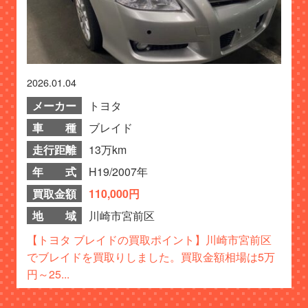
2026.01.04
メーカー
トヨタ
車 種
ブレイド
走行距離
13万km
年 式
H19/2007年
買取金額
110,000円
地 域
川崎市宮前区
【トヨタ ブレイドの買取ポイント】川崎市宮前区
でブレイドを買取りしました。買取金額相場は5万
円～25...