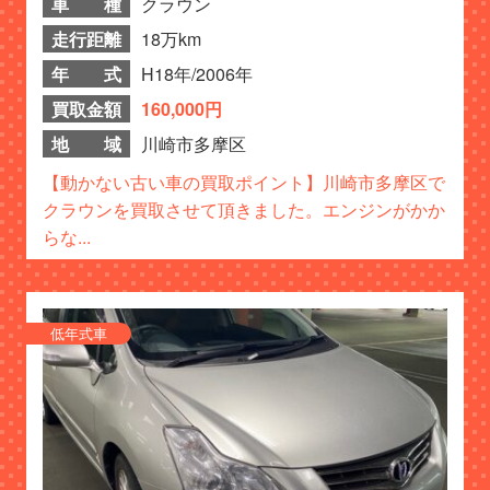
車 種
クラウン
走行距離
18万km
年 式
H18年/2006年
買取金額
160,000円
地 域
川崎市多摩区
【動かない古い車の買取ポイント】川崎市多摩区で
クラウンを買取させて頂きました。エンジンがかか
らな...
低年式車