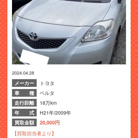
2024.04.28
メーカー
トヨタ
車 種
ベルタ
走行距離
18万km
年 式
H21年/2009年
買取金額
20,000円
【買取担当者より】