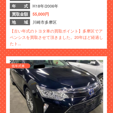
年 式
H18年/2006年
買取金額
55,000円
地 域
川崎市多摩区
【古い年式のトヨタ車の買取ポイント】多摩区でア
ベンシスを買取させて頂きました。20年ほど経過し
たト...
低年式車