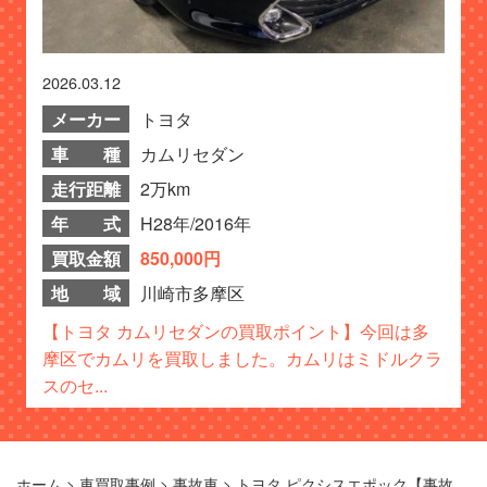
2026.03.12
メーカー
トヨタ
車 種
カムリセダン
走行距離
2万km
年 式
H28年/2016年
買取金額
850,000円
地 域
川崎市多摩区
【トヨタ カムリセダンの買取ポイント】今回は多
摩区でカムリを買取しました。カムリはミドルクラ
スのセ...
ホーム
>
車買取事例
>
事故車
>
トヨタ ピクシスエポック【事故