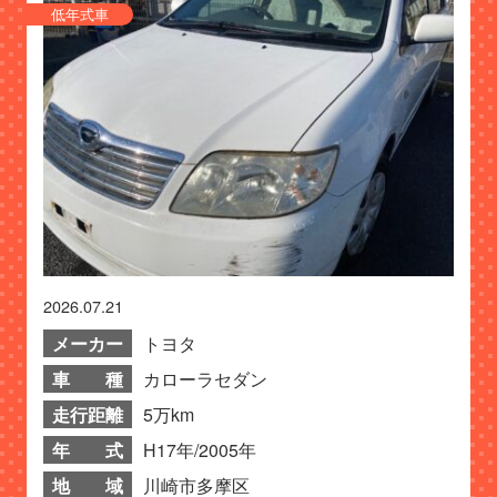
低年式車
2026.07.21
メーカー
トヨタ
車 種
カローラセダン
走行距離
5万km
年 式
H17年/2005年
地 域
川崎市多摩区