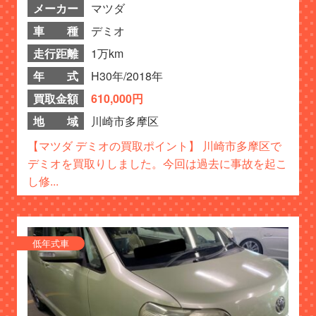
メーカー
マツダ
車 種
デミオ
走行距離
1万km
年 式
H30年/2018年
買取金額
610,000円
地 域
川崎市多摩区
【マツダ デミオの買取ポイント】 川崎市多摩区で
デミオを買取りしました。今回は過去に事故を起こ
し修...
低年式車