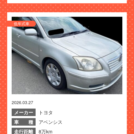
低年式車
2026.03.27
メーカー
トヨタ
車 種
アベンシス
走行距離
8万km