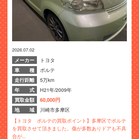
2026.07.02
メーカー
トヨタ
車 種
ポルテ
走行距離
5万km
年 式
H21年/2009年
買取金額
60,000円
地 域
川崎市多摩区
【トヨタ ポルテの買取ポイント】多摩区でポルテ
を買取させて頂きました。傷が多数ありドアも不具
合が...