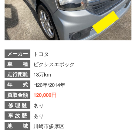
メーカー
トヨタ
車 種
ピクシスエポック
走行距離
13万km
年 式
H26年/2014年
買取金額
120,000円
修 理 歴
あり
事 故 歴
あり
地 域
川崎市多摩区