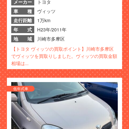
メーカー
トヨタ
車 種
ヴィッツ
走行距離
1万km
年 式
H23年/2011年
地 域
川崎市多摩区
【トヨタ ヴィッツの買取ポイント】川崎市多摩区
でヴィッツを買取りしました。ヴィッツの買取金額
相場は...
低年式車