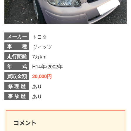
メーカー
トヨタ
車 種
ヴィッツ
走行距離
7万km
年 式
H14年/2002年
買取金額
20,000円
修 理 歴
あり
事 故 歴
あり
コメント