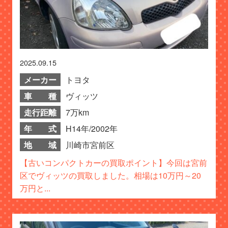
2025.09.15
メーカー
トヨタ
車 種
ヴィッツ
走行距離
7万km
年 式
H14年/2002年
地 域
川崎市宮前区
【古いコンパクトカーの買取ポイント】今回は宮前
区でヴィッツの買取しました。相場は10万円～20
万円と...