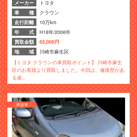
メーカー
トヨタ
車 種
クラウン
走行距離
10万km
年 式
H18年/2006年
買取金額
65,000円
地 域
川崎市麻生区
【トヨタ クラウンの車買取ポイント】 川崎市麻生
区のお客様より買取しました。今回は、修復歴があ
る過...
事故車