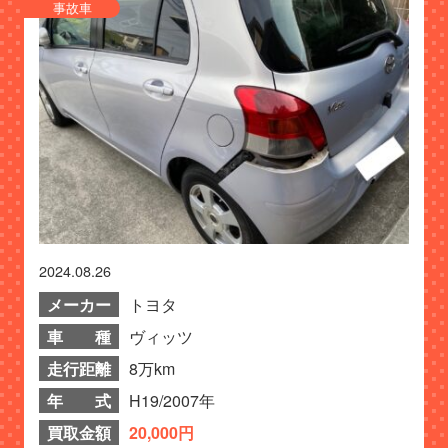
事故車
2024.08.26
メーカー
トヨタ
車 種
ヴィッツ
走行距離
8万km
年 式
H19/2007年
買取金額
20,000円