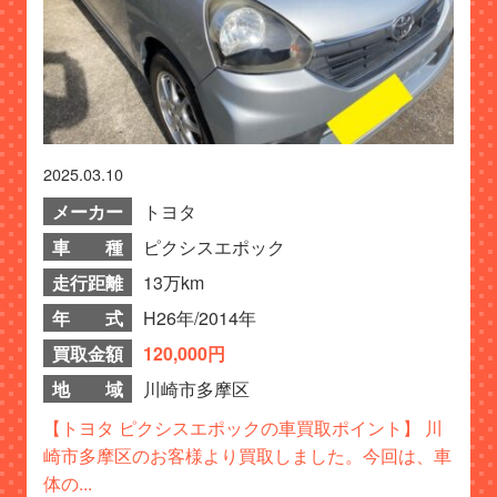
2025.03.10
メーカー
トヨタ
車 種
ピクシスエポック
走行距離
13万km
年 式
H26年/2014年
買取金額
120,000円
地 域
川崎市多摩区
【トヨタ ピクシスエポックの車買取ポイント】 川
崎市多摩区のお客様より買取しました。今回は、車
体の...