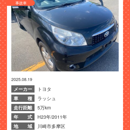
事故車
2025.08.19
メーカー
トヨタ
車 種
ラッシュ
走行距離
5万km
年 式
H23年/2011年
地 域
川崎市多摩区