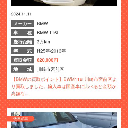
2024.11.11
メーカー
BMW
車 種
BMW 116i
走行距離
3万km
年 式
H25年/2013年
買取金額
620,000円
地 域
川崎市宮前区
【BMWの買取ポイント】BWM116i 川崎市宮前区よ
り買取しました。輸入車は国産車に比べると金額が
高額な...
低年式車