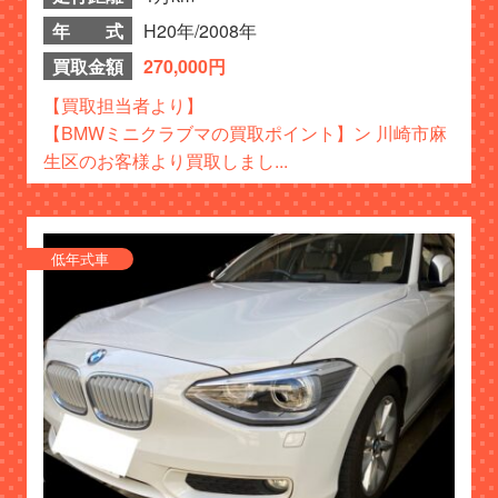
年 式
H20年/2008年
買取金額
270,000円
【買取担当者より】
【BMWミニクラブマの買取ポイント】ン 川崎市麻
生区のお客様より買取しまし...
低年式車