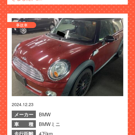
事故車
2024.12.23
メーカー
BMW
車 種
BMWミニ
走行距離
4万km