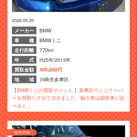
2026.05.30
メーカー
BMW
車 種
BMWミニ
走行距離
7万km
年 式
H25年/2013年
買取金額
400,000円
地 域
川崎市多摩区
【BMWミニの買取ポイント 】多摩区でミニクーパ
ーを買取りさせて頂きました。輸入車は国産車に比
べると...
低年式車