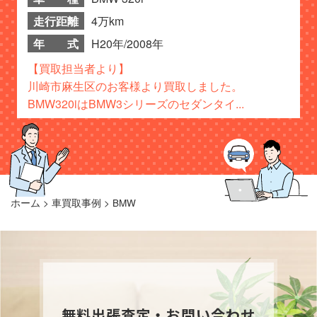
走行距離
4万km
年 式
H20年/2008年
【買取担当者より】
川崎市麻生区のお客様より買取しました。
BMW320iはBMW3シリーズのセダンタイ...
ホーム
>
車買取事例
>
BMW
無料出張査定・お問い合わせ