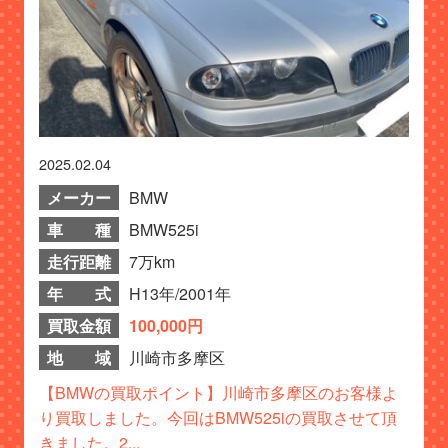
2025.02.04
メーカー
BMW
車 種
BMW525i
走行距離
7万km
年 式
H13年/2001年
買取金額
100,000円
地 域
川崎市多摩区
【BMWの買取ポイント】川崎市多摩区のお客様よ
り買取しました。今回はBMW525iの買取させて頂
きました。2...