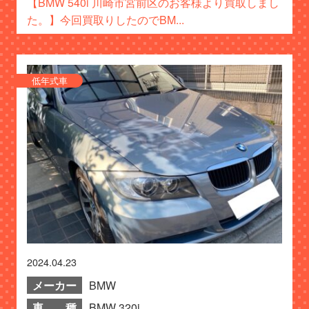
【BMW 540i 川崎市宮前区のお客様より買取しまし
た。】今回買取りしたのでBM...
低年式車
2024.04.23
メーカー
BMW
車 種
BMW 320i