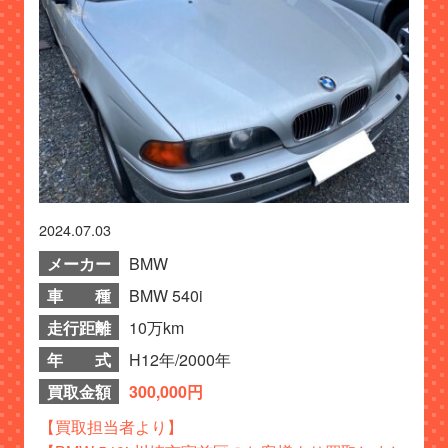
2024.07.03
メーカー
BMW
車 種
BMW 540i
走行距離
10万km
年 式
H12年/2000年
買取金額
300,000円
【買取担当者より】