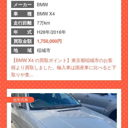
メーカー
BMW
車 種
BMW X4
走行距離
7万km
年 式
H28年/2016年
買取金額
1,750,000円
地 域
稲城市
【BMW X4 の買取ポイント】東京都稲城市のお客
様より買取しました。輸入車は国産車に比べると下
取りや査...
低年式車