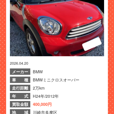
2026.04.20
メーカー
BMW
車 種
BMWミニクロスオーバー
走行距離
2万km
年 式
H24年/2012年
買取金額
400,000円
地 域
川崎市多摩区