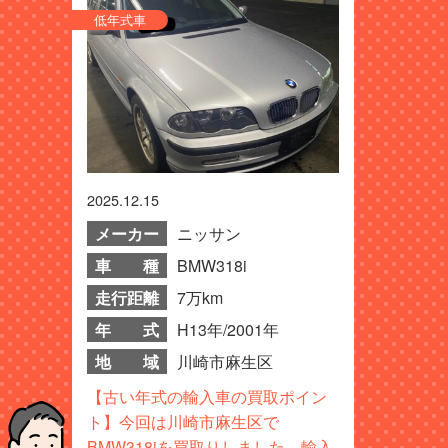
低年式車
2025.12.15
メーカー
ニッサン
車 種
BMW318i
走行距離
7万km
年 式
H13年/2001年
地 域
川崎市麻生区
【古い年式の輸入車の買取ポイン
ト】今回は川崎市麻生区で
BMW318iを買取りしました。輸入