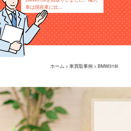
車は国産車に比...
ホーム
>
車買取事例
>
BMW318i