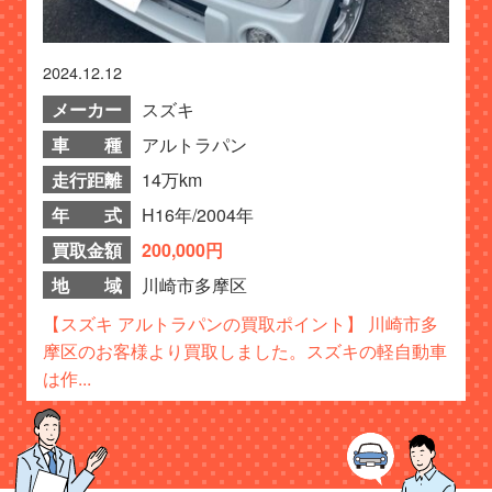
2024.12.12
メーカー
スズキ
車 種
アルトラパン
走行距離
14万km
年 式
H16年/2004年
買取金額
200,000円
地 域
川崎市多摩区
【スズキ アルトラパンの買取ポイント】 川崎市多
摩区のお客様より買取しました。スズキの軽自動車
は作...