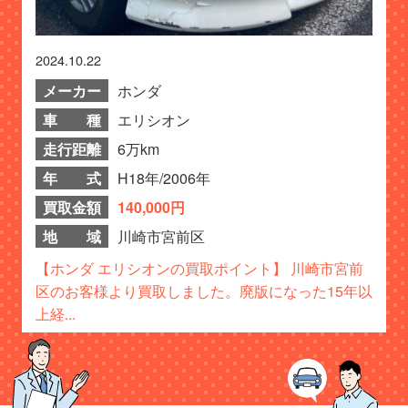
2024.10.22
メーカー
ホンダ
車 種
エリシオン
走行距離
6万km
年 式
H18年/2006年
買取金額
140,000円
地 域
川崎市宮前区
【ホンダ エリシオンの買取ポイント】 川崎市宮前
区のお客様より買取しました。廃版になった15年以
上経...