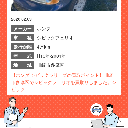
2026.02.09
メーカー
ホンダ
車 種
シビックフェリオ
走行距離
4万km
年 式
H13年/2001年
地 域
川崎市多摩区
【ホンダ シビックシリーズの買取ポイント】川崎
市多摩区でシビックフェリオを買取りしました。シ
ビック...