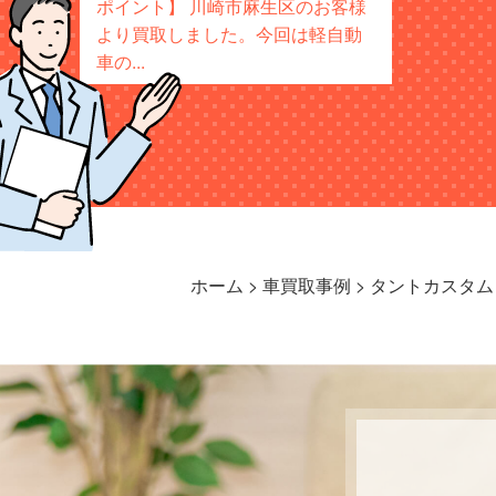
ポイント】 川崎市麻生区のお客様
より買取しました。今回は軽自動
車の...
ホーム
>
車買取事例
>
タントカスタム