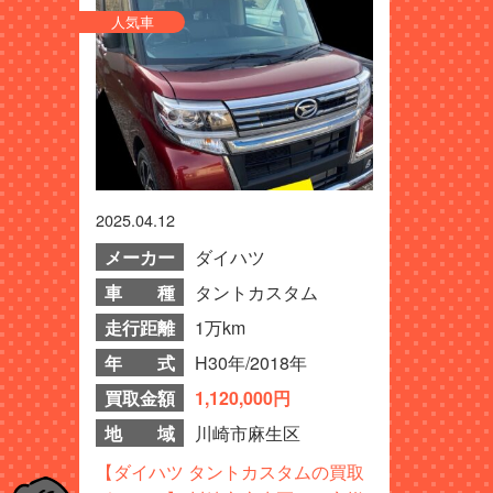
人気車
2025.04.12
メーカー
ダイハツ
車 種
タントカスタム
走行距離
1万km
年 式
H30年/2018年
買取金額
1,120,000円
地 域
川崎市麻生区
【ダイハツ タントカスタムの買取