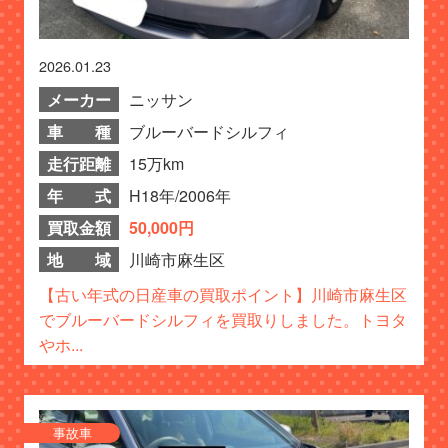
2026.01.23
メーカー
ニッサン
車 種
ブルーバードシルフィ
走行距離
15万km
年 式
H18年/2006年
買取金額
50,000円
地 域
川崎市麻生区
【古い年式の日産車の買取ポイント】川崎市麻生区
でブルーバードシルフィを買取りしました。トヨタ
やホ...
事故車