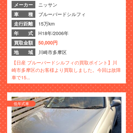
メーカー
ニッサン
車 種
ブルーバードシルフィ
走行距離
15万km
年 式
H18年/2006年
買取金額
50,000円
地 域
川崎市多摩区
【日産 ブルーバードシルフィの買取ポイント】川
崎市多摩区のお客様より買取しました。今回は故障
車で15...
低年式車