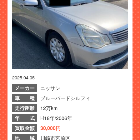
2025.04.05
メーカー
ニッサン
車 種
ブルーバードシルフィ
走行距離
12万km
年 式
H18年/2006年
買取金額
30,000円
地 域
川崎市宮前区