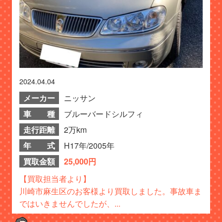
2024.04.04
メーカー
ニッサン
車 種
ブルーバードシルフィ
走行距離
2万km
年 式
H17年/2005年
買取金額
25,000円
【買取担当者より】
川崎市麻生区のお客様より買取しました。事故車ま
ではいきませんでしたが、...