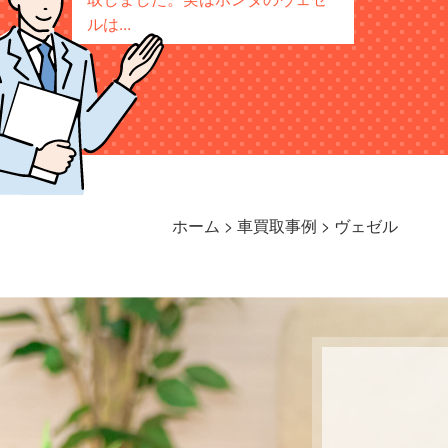
ルは...
ホーム
>
車買取事例
>
ヴェゼル