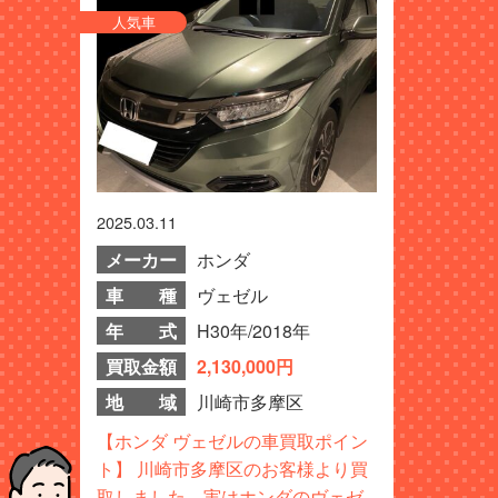
人気車
2025.03.11
メーカー
ホンダ
車 種
ヴェゼル
年 式
H30年/2018年
買取金額
2,130,000円
地 域
川崎市多摩区
【ホンダ ヴェゼルの車買取ポイン
ト】 川崎市多摩区のお客様より買
取しました。実はホンダのヴェゼ