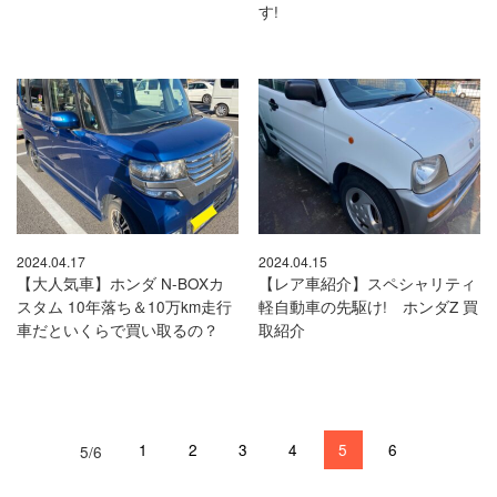
す!
2024.04.17
2024.04.15
【大人気車】ホンダ N-BOXカ
【レア車紹介】スペシャリティ
スタム 10年落ち＆10万km走行
軽自動車の先駆け! ホンダZ 買
車だといくらで買い取るの？
取紹介
1
2
3
4
5
6
5/6