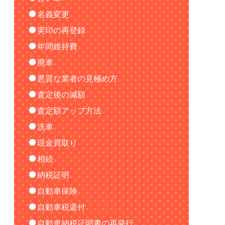
名義変更
実印の再登録
年間維持費
廃車
悪質な業者の見極め方
査定後の減額
査定額アップ方法
洗車
現金買取り
相続
納税証明
自動車保険
自動車税還付
自動車納税証明書の再発行