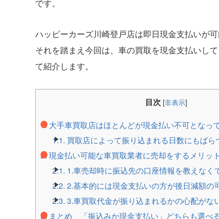
です。
ハッピーカーズ川崎登戸店は即日現金支払いが可
それを踏まえ今回は、車の買取を現金支払いして
て紹介します。
目次
[
非表示
]
1.
大手車買取店はほとんどが現金払い不可となっ
1.1.
買取店によって振り込まれる日数にもばら
2.
現金払い可能な車買取業者に売却をするメリッ
2.1.
1.車売却時に振込先の口座情報を教えなく
2.2.
2.基本的には現金支払いの方が後日減額の
2.3.
3.車買取代金が振り込まれるかの心配がな
3.
まとめ 「振込みか現金支払い」どちらも選べ